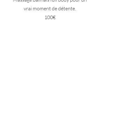
vrai moment de détente.
100€
1H FULL BODY
Découverte d'un massage doux et
tonique.
70€
30 MIN À LA CARTE
Pour un avant goût du massage ou
ciblage récupération musculaire.
40€