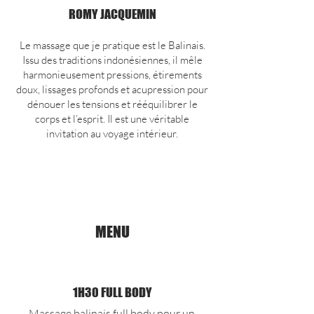
ROMY JACQUEMIN
Le massage que je pratique est le Balinais.
Issu des traditions indonésiennes, il mêle
harmonieusement pressions, étirements
doux, lissages profonds et acupression pour
dénouer les tensions et rééquilibrer le
corps et l’esprit. Il est une véritable
invitation au voyage intérieur.
MENU
1H30 FULL BODY
Massage balinais full body pour un