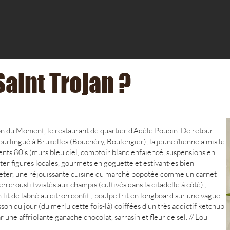
aint Trojan ?
ion du Moment, le restaurant de quartier d’Adèle Poupin. De retour
ourlingué à Bruxelles (Bouchéry, Boulengier), la jeune îlienne a mis le
nts 80’s (murs bleu ciel, comptoir blanc enfaïencé, suspensions en
ter figures locales, gourmets en goguette et estivant·es bien
eter, une réjouissante cuisine du marché popotée comme un carnet
n crousti twistés aux champis (cultivés dans la citadelle à côté) ;
 lit de labné au citron confit ; poulpe frit en longboard sur une vague
sson du jour (du merlu cette fois-là) coiffées d’un très addictif ketchup
 une affriolante ganache chocolat, sarrasin et fleur de sel. // Lou