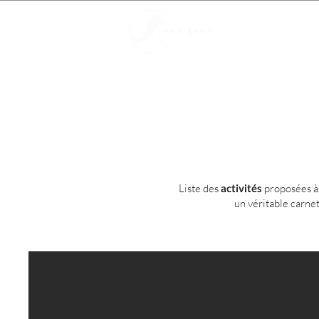
DESTINATION
Liste des
activités
proposées 
un véritable carnet