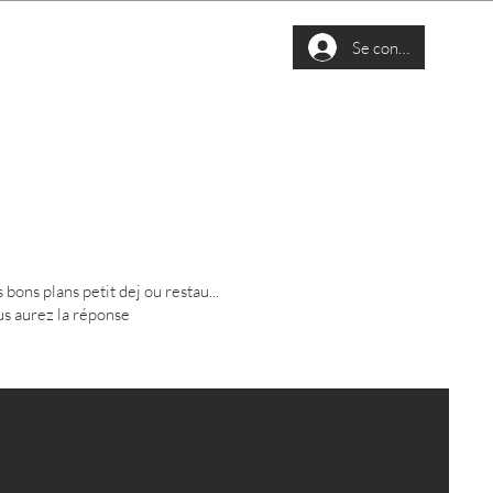
RETRAITE YOGA
Se connecter
 bons plans petit dej ou restau...
s aurez la réponse