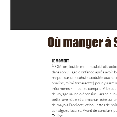
Où manger à S
LE MOMENT
À Oléron, tout le monde subit l’attract
dans son village d’enfance après avoir b
harpon sur une cahute acidulée aux acce
opaline, mimi terrassette) pour y susten
informé·es – mioches compris. À becqu
de voyage sauce oléronaise : arancini bie
betterave rôtie et chimichurrisée sur un
de mayo à l’abricot ; et boulettes de poi
aux algues locales. Avant de conclure par
Telline