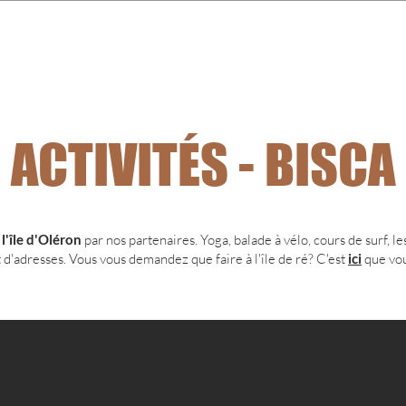
S
EXPERIENCES
PRIVATISATION
ABOUT US
CLOSING FEST
ACTIVITÉS - BISCA
à
l'île d'Oléron
par nos partenaires. Yoga, balade à vélo, cours de surf, les
 d'adresses. Vous vous demandez que faire à l'île de ré? C'est
ici
que vou